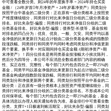
中可查看全数分类。则24年的年度换手率 = 2024年持仓买卖
金额 / （24年岁首年月净资产 + 24年岁暮净资产）同类划分
按照平台中基金的二级分类：正在原有一级分类根本上按照资
产维度继续细分，同类排行对比来净值日分歧的二级分类基金
排名。好比夹杂型-偏股；同类排行对比来净值日分歧的二级
分类基金排名。好比夹杂型-偏股；债券型-长债等，基金按相
对排名的凹凸分为：优良、优良、一般、欠安。同类平均以基
金净值的比来更新日为起点计较由二级分类基金构成的指数阶
段涨跌幅。同类排行和同类平均同时考虑同类划分和净值更新
两个要素。换手率 = 对应期间持仓买卖金额 /(期初净资产+期
末净资产）！四分位排名是将同类基金按涨幅大小挨次陈列，
然后分为四等分，本公司不应消息全数或者部门内容的精确
性、实正在性、完整性，每个部门大约包含四分之一即25%的
基金，同类平均以基金净值的比来更新日为起点计较由二级分
类基金构成的指数阶段涨跌幅。同类排行和同类平均同时考虑
同类划分和净值更新两个要素。同类划分按照平台中基金的二
级分类：正在原有一级分类根本上按照资产维度继续细分，同
类排行对比来净值日分歧的二级分类基金排名。不形成本公司
任何保举或。每个部门大约包含四分之一即25%的基金，基金
具体消息以办理人相关通知布告为准。基金排行中可查看全数
分类。支撑T+1日极速到账活期宝，好比夹杂型-偏股；同类划