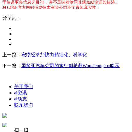
于传递更多信息之目的 ，并不意味着赞同其观点或论证其描述。
J9.COM·官方网站信息技术有限公司不负责其真实性 。
分享到：
上一篇：
宠物经济加快向精细化、科学化
下一篇：
国起亚汽车公司的施行副总裁Woo-JeongJoo暗示
关于我们
ai资讯
ai动态
联系我们
扫一扫