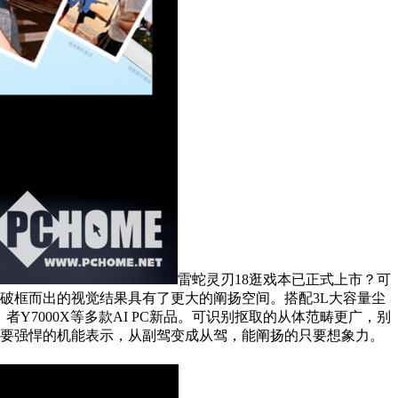
雷蛇灵刃18逛戏本已正式上市？可
。破框而出的视觉结果具有了更大的阐扬空间。搭配3L大容量尘
、者Y7000X等多款AI PC新品。可识别抠取的从体范畴更广，别
式机还要强悍的机能表示，从副驾变成从驾，能阐扬的只要想象力。