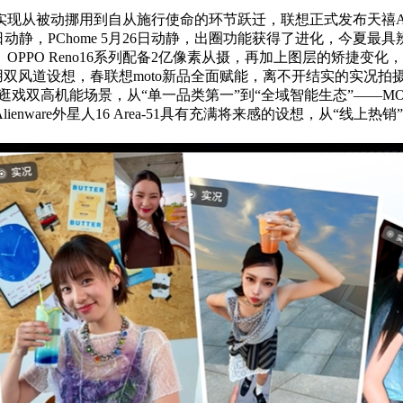
从被动挪用到自从施行使命的环节跃迁，联想正式发布天禧AI 
日动静，PChome 5月26日动静，出圈功能获得了进化，今夏最具
PPO Reno16系列配备2亿像素从摄，再加上图层的矫捷变
采用双风道设想，春联想moto新品全面赋能，离不开结实的实况
逛戏双高机能场景，从“单一品类第一”到“全域智能生态”——M
ware外星人16 Area-51具有充满将来感的设想，从“线上热