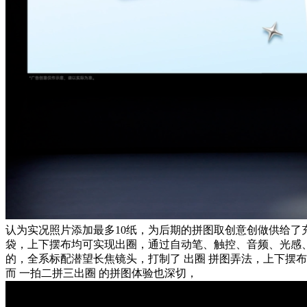
认为实况照片添加最多10纸，为后期的拼图取创意创做供给了
袋，上下摆布均可实现出圈，通过自动笔、触控、音频、光感、指纹及低
的，全系标配潜望长焦镜头，打制了 出圈 拼图弄法，上下摆布
而 一拍二拼三出圈 的拼图体验也深切，