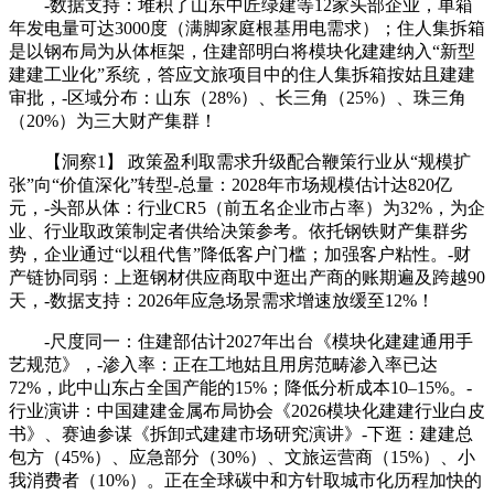
-数据支持：堆积了山东中匠绿建等12家头部企业，单箱
年发电量可达3000度（满脚家庭根基用电需求）；住人集拆箱
是以钢布局为从体框架，住建部明白将模块化建建纳入“新型
建建工业化”系统，答应文旅项目中的住人集拆箱按姑且建建
审批，-区域分布：山东（28%）、长三角（25%）、珠三角
（20%）为三大财产集群！
【洞察1】 政策盈利取需求升级配合鞭策行业从“规模扩
张”向“价值深化”转型-总量：2028年市场规模估计达820亿
元，-头部从体：行业CR5（前五名企业市占率）为32%，为企
业、行业取政策制定者供给决策参考。依托钢铁财产集群劣
势，企业通过“以租代售”降低客户门槛；加强客户粘性。-财
产链协同弱：上逛钢材供应商取中逛出产商的账期遍及跨越90
天，-数据支持：2026年应急场景需求增速放缓至12%！
-尺度同一：住建部估计2027年出台《模块化建建通用手
艺规范》，-渗入率：正在工地姑且用房范畴渗入率已达
72%，此中山东占全国产能的15%；降低分析成本10–15%。-
行业演讲：中国建建金属布局协会《2026模块化建建行业白皮
书》、赛迪参谋《拆卸式建建市场研究演讲》-下逛：建建总
包方（45%）、应急部分（30%）、文旅运营商（15%）、小
我消费者（10%）。正在全球碳中和方针取城市化历程加快的