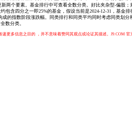
两个要素。基金排行中可查看全数分类。好比夹杂型-偏股；则24年的
个部门大约包含四分之一即25%的基金，假设当前是2024-12-3
构成的指数阶段涨跌幅。同类排行和同类平均同时考虑同类划分
看全数分类。
于传递更多信息之目的 ，并不意味着赞同其观点或论证其描述。J9.COM·