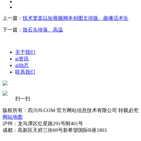
上一篇：
技术笼盖以短视频脚本创图文排版、曲播话术生
下一篇：
致石头掉落、高温
关于我们
ai资讯
ai动态
联系我们
扫一扫
版权所有：四川J9.COM·官方网站信息技术有限公司 转载必究
网站地图
泸州：龙马潭区红星路291号附401号
成都：高新区天府三街69号新希望国际B座1803