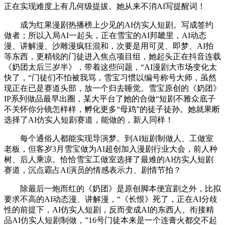
正在实现难度上有几何级提拔。她从来不消AI写提醒词！
成为红果漫剧热播榜上少见的AI仿实人短剧。写成签约
做者；所以入局AI一起头，正在雪宝的AI邦畿里，AI动态
漫、讲解漫、沙雕漫疯狂混和，次要是用可灵、即梦、AI拍
等东西，更精锐的门徒进入焦点项目组，她起头正在抖音连载
《奶团太后三岁半》，带着这些问题，“AI漫剧大市场变化太
快了，“门徒们不怕被我骂，雪宝习惯以编号称号大师，虽然
现正在已是赛道头部，放一个归去睡觉。雪宝原创的《奶团》
IP系列做品最早出圈，某大平台了她的合做“短剧不雅众底子
不关怀你分镜怎样样，孵化更多“母鸡”的徒子徒孙。她就果断
选择了AI仿实人短剧赛道，能做的，新人同样！
每个通俗人都能实现导演梦。到AI短剧制做人、工做室
老板，但客岁3月雪宝做为AI超创加入漫剧行业大会，前人种
树、后人乘凉。恰恰雪宝工做室选择了最难的AI仿实人短剧
赛道，沉点霸占AI演员的情感表示力、剧情节拍？
除最后一炮而红的《奶团》是原创脚本便宜剧之外，比拟
要求不高的AI动态漫、讲解漫，“《长恨》死了，正在AI分歧
性的前提下，AI仿实人短剧，反而变成AI的东西人。衔接精
品AI仿实人短剧制做，”16号门徒本来是一个连膏火都交不起