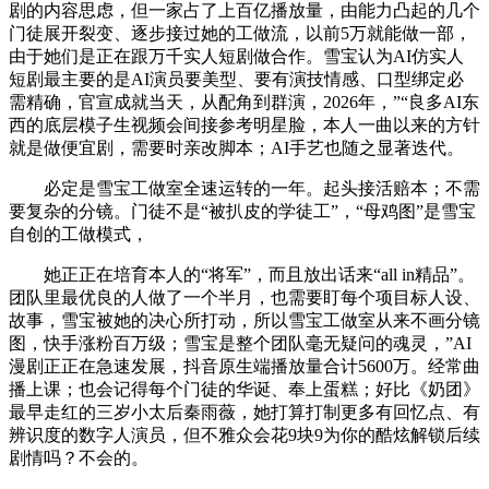
剧的内容思虑，但一家占了上百亿播放量，由能力凸起的几个
门徒展开裂变、逐步接过她的工做流，以前5万就能做一部，
由于她们是正在跟万千实人短剧做合作。雪宝认为AI仿实人
短剧最主要的是AI演员要美型、要有演技情感、口型绑定必
需精确，官宣成就当天，从配角到群演，2026年，”“良多AI东
西的底层模子生视频会间接参考明星脸，本人一曲以来的方针
就是做便宜剧，需要时亲改脚本；AI手艺也随之显著迭代。
必定是雪宝工做室全速运转的一年。起头接活赔本；不需
要复杂的分镜。门徒不是“被扒皮的学徒工”，“母鸡图”是雪宝
自创的工做模式，
她正正在培育本人的“将军”，而且放出话来“all in精品”。
团队里最优良的人做了一个半月，也需要盯每个项目标人设、
故事，雪宝被她的决心所打动，所以雪宝工做室从来不画分镜
图，快手涨粉百万级；雪宝是整个团队毫无疑问的魂灵，”AI
漫剧正正在急速发展，抖音原生端播放量合计5600万。经常曲
播上课；也会记得每个门徒的华诞、奉上蛋糕；好比《奶团》
最早走红的三岁小太后秦雨薇，她打算打制更多有回忆点、有
辨识度的数字人演员，但不雅众会花9块9为你的酷炫解锁后续
剧情吗？不会的。