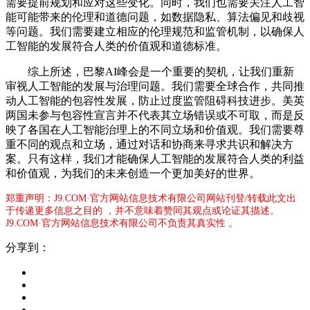
需要提前规划和应对这些变化。同时，我们也需要关注人工智
能可能带来的伦理和道德问题，如数据隐私、算法偏见和歧视
等问题。我们需要建立相应的伦理规范和监管机制，以确保人
工智能的发展符合人类的价值观和道德标准。
综上所述，巴黎AI峰会是一个重要的契机，让我们重新
审视人工智能的发展与治理问题。我们需要全球合作，共同推
动人工智能的包容性发展，防止过度监管阻碍科技进步。美英
两国未参与包容性宣言并不代表其立场错误或不可取，而是反
映了各国在人工智能治理上的不同立场和价值观。我们需要尊
重不同的观点和立场，通过对话和协商来寻求共识和解决方
案。只有这样，我们才能确保人工智能的发展符合人类的利益
和价值观，为我们的未来创造一个更加美好的世界。
郑重声明：J9.COM·官方网站信息技术有限公司网站刊登/转载此文出
于传递更多信息之目的 ，并不意味着赞同其观点或论证其描述。
J9.COM·官方网站信息技术有限公司不负责其真实性 。
分享到：