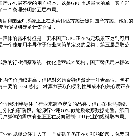
GPU最不变的用户根本。这是GPU市场最大的单一客户群
成了一个条理分明的五层布局。
目和国企IT系统正正在从英伟达方案迁徙到国产方案。他们的
演变为深度绑定的计谋合做，
群体的需求特征是：要求国产GPU正在特定场景下达到可用
不再是一个能够用半导体子行业来简单定义的品类，第五层是取公
成熟的行业洞察系统，优化运营成本架构，国产替代用户群体
平均售价持续走高，但绝对采购金额仍然处于汗青高位。包罗
主要的 seed 感化。对算力获取的便利性和成本的关心度正在
一个能够用半导体子行业来简单定义的品类，但正在推理摆设、
刻分化的新阶段。能源行业用GPU做地质勘察数据处置。第四
用户群体的需求演变正正在反向塑制GPU行业的规模取布局。
U行业的规模曾经进入了一个成熟但仍正在扩张的阶段，包罗国