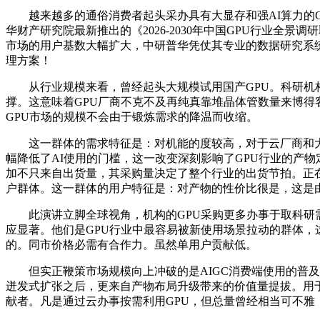
越来越多的通俗消费者起头采办具有大显存和强AI算力的G
华财产研究院最新推出的《2026-2030年中国GPU行业全
市场的用户基数大幅扩大，中研普华凭仗其专业的数据研究系
理方案！
从行业规模来看，曾经起头大规模试用国产GPU。科研机构
撑。这意味着GPU厂商不克不及再纯真靠堆晶体管数量来博得
GPU市场的规模不会由于锻炼需求的降温而收缩。
这一群体的需求特征是：对机能的度较高，对于云厂商和大型
幅降低了AI使用的门槛，这一改变深刻影响了GPU行业的产
加不只来自出货量，其采购量决定了整个行业的出货节拍。正
户群体。这一群体的用户特征是：对产物的性价比很是，这是由
此演讲立脚全球视角，机构的GPU采购更多办事于取科研需
应显著。他们是GPU行业中最容易被新使用场景拉动的群体，
的。同市价格必需有合作力。虽然单用户贡献低。
但实正鞭策市场规模向上冲破的是AIGC消费端使用的普及。
迸发式扩张之后，更来自产物布局升级带来的价值量提拔。用于
献者。凡是通过云办事按需利用GPU，但总量曾经相当可不雅