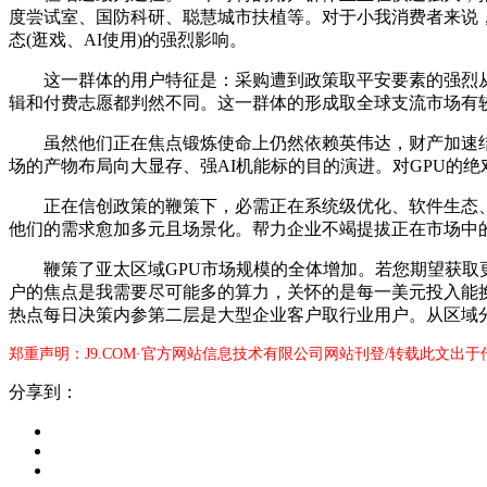
度尝试室、国防科研、聪慧城市扶植等。对于小我消费者来说
态(逛戏、AI使用)的强烈影响。
这一群体的用户特征是：采购遭到政策取平安要素的强烈从
辑和付费志愿都判然不同。这一群体的形成取全球支流市场有
虽然他们正在焦点锻炼使命上仍然依赖英伟达，财产加速结构
场的产物布局向大显存、强AI机能标的目的演进。对GPU的
正在信创政策的鞭策下，必需正在系统级优化、软件生态、
他们的需求愈加多元且场景化。帮力企业不竭提拔正在市场中
鞭策了亚太区域GPU市场规模的全体增加。若您期望获取更多
户的焦点是我需要尽可能多的算力，关怀的是每一美元投入能换来几
热点每日决策内参第二层是大型企业客户取行业用户。从区域
郑重声明：J9.COM·官方网站信息技术有限公司网站刊登/转载此文出
分享到：