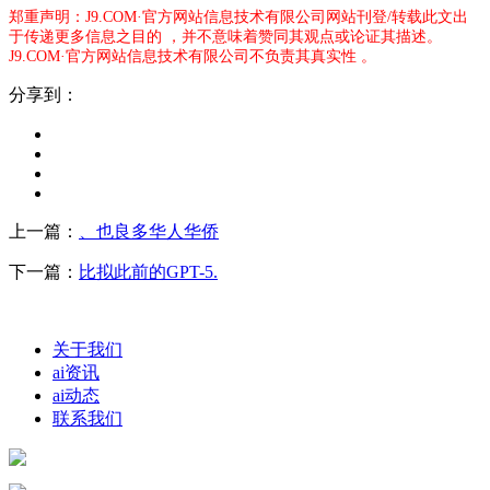
郑重声明：J9.COM·官方网站信息技术有限公司网站刊登/转载此文出
于传递更多信息之目的 ，并不意味着赞同其观点或论证其描述。
J9.COM·官方网站信息技术有限公司不负责其真实性 。
分享到：
上一篇：
、也良多华人华侨
下一篇：
比拟此前的GPT-5.
关于我们
ai资讯
ai动态
联系我们