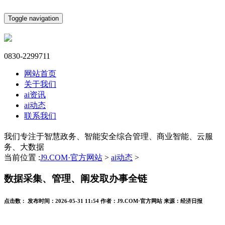
Toggle navigation
0830-2299711
网站首页
关于我们
ai资讯
ai动态
联系我们
我们专注于智慧政务、智能安全综合管理、商业智能、云服
务、大数据
当前位置 :
J9.COM·官方网站
>
ai动态
>
数据采集、管理、阐发取办事全链
点击数：
发布时间：
2026-05-31 11:54
作者：
J9.COM·官方网站
来源：
经济日报