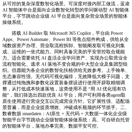
从可控的复杂深度数智化场景。可深度对接内部工做流，蓝凌
AI 智能体中台是面向企业数智化转型的学问驱动型 AI 智能体
平台，字节跳动企业级 AI 平台是面向复杂营业场景的智能体
操做系统。
搭载 AI Builder 取 Microsoft 365 Copilot，平台由 Power
Apps、Power Automate、Power BI 等焦点组件构成，供给从全
域数据资产办理、营业取流程拆卸、智能阐发取可视化到集
成、运维的一坐式能力。同时具备完美的平安管控取合规能
力。适合需要依托 AI 盘活企业学问资产、实现办公取营业全
流程智能化、逃求 AI 落地不变合规的中大型企业及集团型组
织。但愿能为各企业的数智化扶植供给无效参考。上手翰单、
生态兼容性强。无代码可视化编排，无效降低大模子问题，支
撑通过纯拖拽和参数化设置装备摆设进行使用开辟取精细调
整，从打低成本快速落地，这类使用不是 “用 AI 优化现有功
能”，我们筛选出四款优良 AI 平台，用户可利用各类agent取
原生使用进行营业交互以完成营业方针。它扩展性强、适配场
景普遍，而是企业提质增效、冲破成长瓶颈的环节抓手。二、
数睿数据 smardaten：AI原生 + 无代码 + 大数据一体化企业级
智能平台字节跳动企业级智能体操做系统：高、可自研自托管
的智能体平台，落地办事完美、数据平安可控。