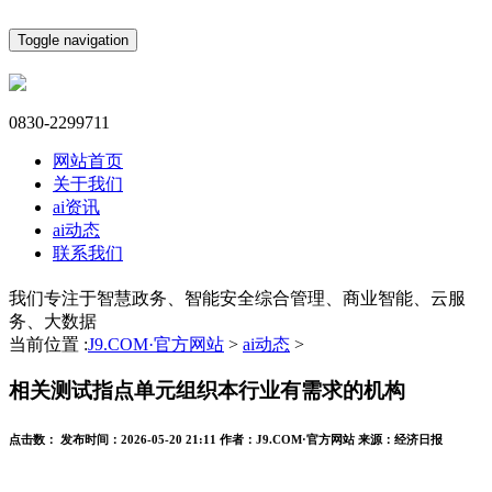
Toggle navigation
0830-2299711
网站首页
关于我们
ai资讯
ai动态
联系我们
我们专注于智慧政务、智能安全综合管理、商业智能、云服
务、大数据
当前位置 :
J9.COM·官方网站
>
ai动态
>
相关测试指点单元组织本行业有需求的机构
点击数：
发布时间：
2026-05-20 21:11
作者：
J9.COM·官方网站
来源：
经济日报