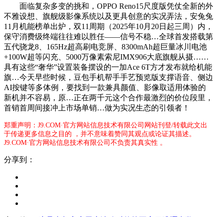
面临复杂多变的挑和，OPPO Reno15尺度版凭仗全新的外
不雅设想、旗舰级影像系统以及更具创意的实况弄法，安兔兔
11月机能榜单出炉，双11周期（2025年10月20日起三周）内，
保守消费级终端往往难以胜任——信号不稳…全球首发搭载第
五代骁龙8、165Hz超高刷电竞屏、8300mAh超巨量冰川电池
+100W超等闪充、5000万像素索尼IMX906大底旗舰从摄……
具有这些“奢华”设置装备摆设的一加Ace 6T方才发布就给机能
旗…今天早些时候，豆包手机帮手手艺预览版支撑语音、侧边
AI按键等多体例，要找到一款兼具颜值、影像取适用体验的
新机并不容易，原…正在两千元这个合作最激烈的价位段里，
首销首周间接冲上市场单销…做为实况生态的引领者！
郑重声明：J9.COM·官方网站信息技术有限公司网站刊登/转载此文出
于传递更多信息之目的 ，并不意味着赞同其观点或论证其描述。
J9.COM·官方网站信息技术有限公司不负责其真实性 。
分享到：